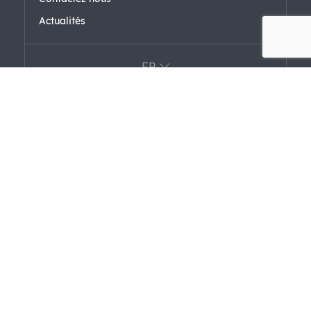
Actualités
FR
Filiales
FARK LABS
F+ VENTURES
FARAERO FARFORM
FAREL
Certifications
Politique de sécurité de l’information
Conditions de confidentialité pour la protection des
données personnelles