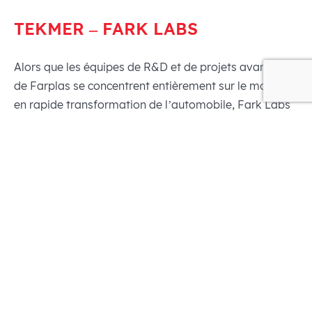
TEKMER – FARK LABS
Alors que les équipes de R&D et de projets avancés
de Farplas se concentrent entièrement sur le monde
en rapide transformation de l’automobile, Fark Labs
est une étape vers l’avenir de la mobilité. Nous avons
créé ce centre d’innovation dédié à la mobilité pour
fournir des technologies de transport intelligentes
répondant aux problèmes liés à l’urbanisation
massive. Accélérant les idées participatives visant à
transformer l’écosystème de la mobilité, nous
fournissons un hub révolutionnaire qui soutient
l’innovation et la collaboration. Notre objectif est de
construire ensemble un avenir vivable, durable et
meilleur !