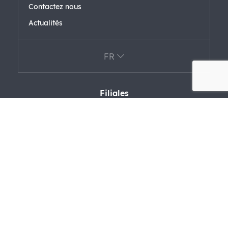
Contactez nous
Actualités
FR
Filiales
FARK LABS
F+ VENTURES
FARAERO FARFORM
FAREL
Certifications
Politique de sécurité de l’information
Conditions de confidentialité pour la protection des