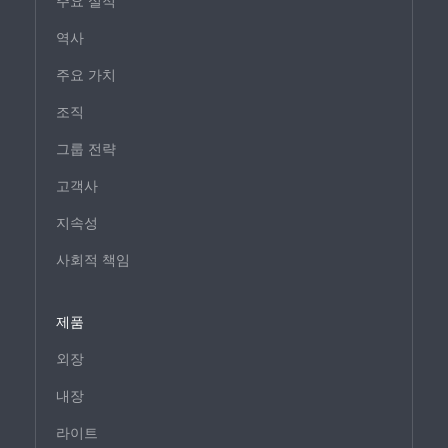
주요 실적
역사
주요 가치
조직
그룹 전략
고객사
지속성
사회적 책임
제품
외장
내장
라이트