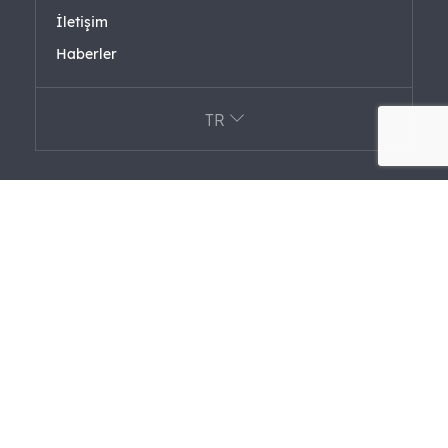
İletişim
Haberler
TR
Fark Holding Grup Şirketleri
FARK LABS
F+ VENTURES
FARAERO FARFORM
FAREL
Sertifikalar
Bilgi Güvenliği Politikası
Kişisel Verilerin Korunması