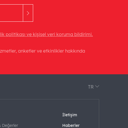
ilik politikası ve kişisel veri koruma bildirimi.
hizmetler, anketler ve etkinlikler hakkında
TR
İletişim
& Değerler
Haberler