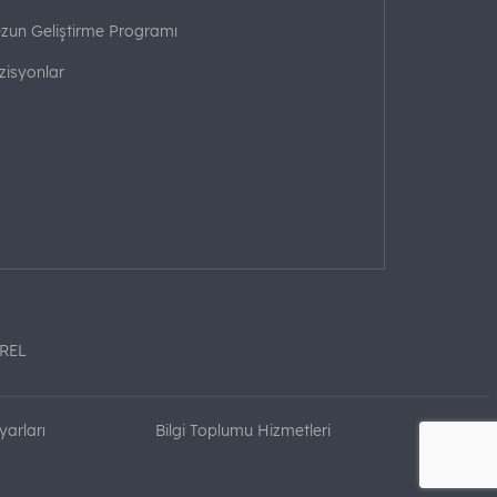
zun Geliştirme Programı
zisyonlar
REL
yarları
Bilgi Toplumu Hizmetleri