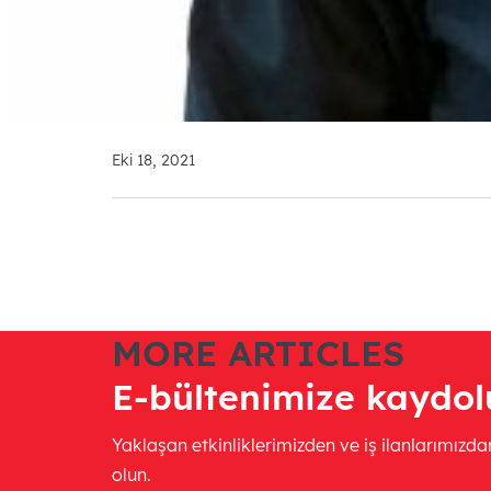
Eki 18, 2021
MORE ARTICLES
E-bültenimize kaydol
Yaklaşan etkinliklerimizden ve iş ilanlarımızd
olun.