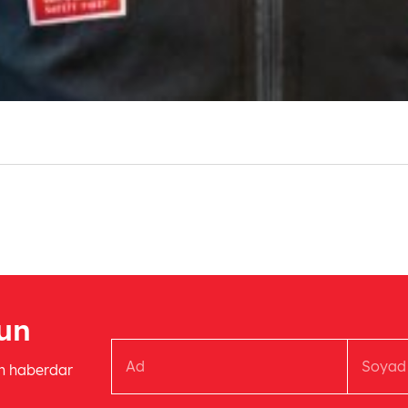
un
an haberdar